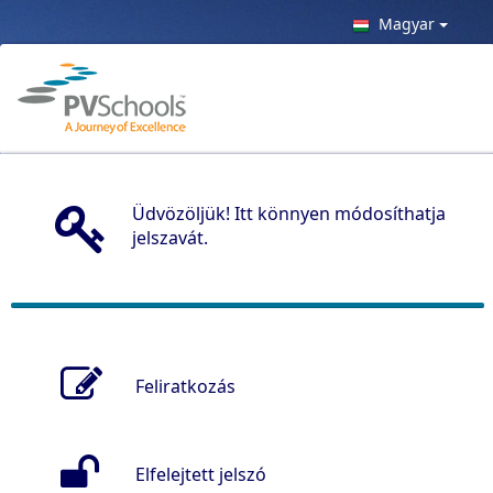
Magyar
Üdvözöljük! Itt könnyen módosíthatja
jelszavát.
Feliratkozás
Elfelejtett jelszó